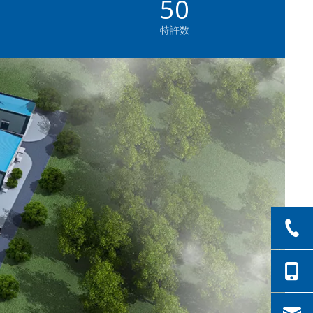
50
特許数