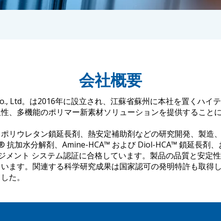
会社概要
s Technology Co., Ltd。は2016年に設立され、江蘇省蘇州
久性、多機能のポリマー新素材ソリューションを提供すること
、ポリウレタン鎖延長剤、熱安定補助剤などの研究開発、製造
抗加水分解剤、Amine-HCA™ および Diol-HCA™ 鎖延長剤
質マネジメント システム認証に合格しています。製品の品質と安定
ています。関連する科学研究成果は国家認可の発明特許も取得
ました。