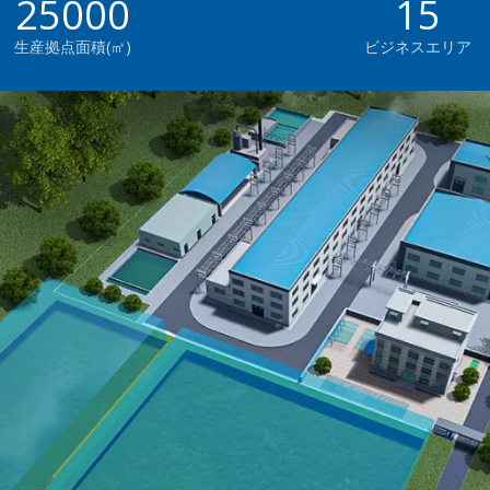
25000
15
生産拠点面積(㎡)
ビジネスエリア